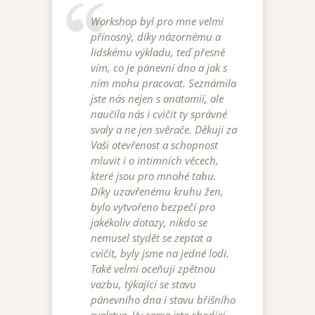
Workshop byl pro mne velmi
přínosný, díky názornému a
lidskému výkladu, teď přesně
vím, co je pánevní dno a jak s
ním mohu pracovat. Seznámila
jste nás nejen s anatomií, ale
naučila nás i cvičit ty správné
svaly a ne jen svěrače. Děkuji za
Vaši otevřenost a schopnost
mluvit i o intimních věcech,
které jsou pro mnohé tabu.
Díky uzavřenému kruhu žen,
bylo vytvořeno bezpečí pro
jakékoliv dotazy, nikdo se
nemusel stydět se zeptat a
cvičit, byly jsme na jedné lodi.
Také velmi oceňuji zpětnou
vazbu, týkající se stavu
pánevního dna i stavu břišního