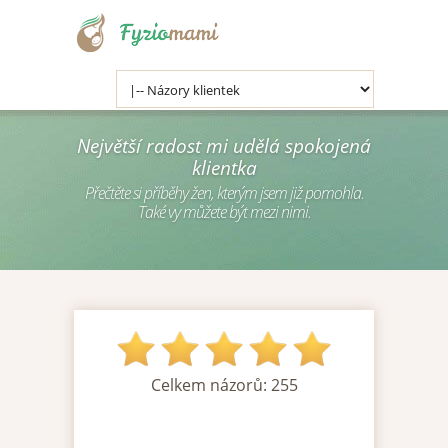
.
Největší radost mi udělá spokojená
klientka
Přečtěte si příběhy žen, kterým jsem již pomohla.
Také vy můžete být mezi nimi.
Celkem názorů:
255