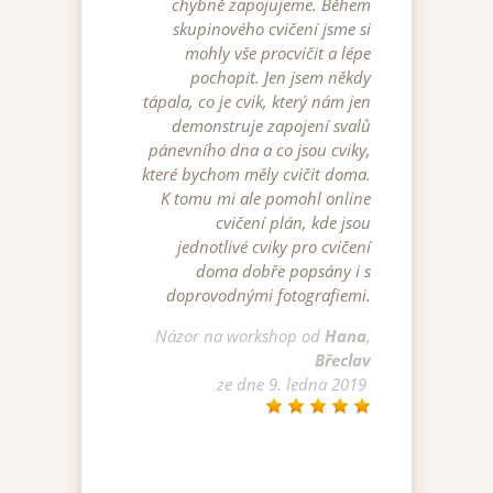
chybně zapojujeme. Během
skupinového cvičení jsme si
mohly vše procvičit a lépe
pochopit. Jen jsem někdy
tápala, co je cvik, který nám jen
demonstruje zapojení svalů
pánevního dna a co jsou cviky,
které bychom měly cvičit doma.
K tomu mi ale pomohl online
cvičení plán, kde jsou
jednotlivé cviky pro cvičení
doma dobře popsány i s
doprovodnými fotografiemi.
Názor na
workshop
od
Hana
,
Břeclav
ze dne
9. ledna 2019