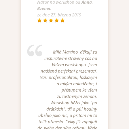
Názor na
workshop
od
Anna
,
Bzenec
ze dne
27. března 2019
Milá Martino, děkuji za
inspirativně strávený čas na
Vašem workshopu. Jsem
nadšená perfektní prezentací,
Vaší profesionalitou, laskavým
a milým naladěním, i
přístupem ke všem
zúčastněným ženám.
Workshop běžel jako "po
drátkách", tři a půl hodiny
uběhlo jako nic, a přitom mi to
tolik přineslo. Cviky již zapojuji
do svého denního režimu. Vřele