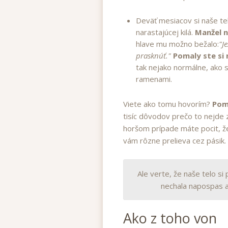
Deväť mesiacov si naše te
narastajúcej kilá.
Manžel n
hlave mu možno bežalo:
"J
prasknúť."
Pomaly ste si 
tak nejako normálne, ako 
ramenami.
Viete ako tomu hovorím?
Pom
tisíc dôvodov prečo to nejde 
horšom prípade máte pocit, že
vám rôzne prelieva cez pásik.
Ale verte, že naše telo s
nechala napospas 
Ako z toho von