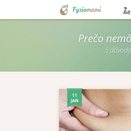
.
Prečo nemô
5 dôvodov
11
JAN