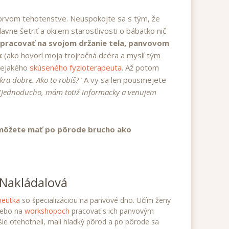
i prvom tehotenstve. Neuspokojte sa s tým, že
avne šetriť a okrem starostlivosti o bábätko nič
pracovať na svojom držanie tela, panvovom
ek
(ako hovorí moja trojročná dcéra a myslí tým
 nejakého
skúseného fyzioterapeuta
. Až potom
akra dobre. Ako to robíš?"
A vy sa len pousmejete
"Jednoducho, mám totiž informacky a venujem
môžete mať po pôrode brucho ako
Nakládalová
peutka
so špecializáciou na panvové dno. Učím ženy
ebo na
workshopoch
pracovať s ich panvovým
ie otehotneli, mali hladký pôrod a po pôrode sa