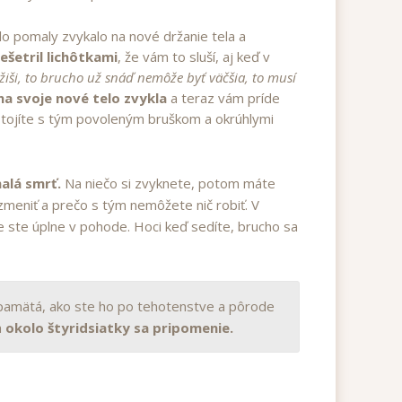
lo pomaly zvykalo na nové držanie tela a
ešetril lichôtkami
, že vám to sluší, aj keď v
ežiši, to brucho už snáď nemôže byť väčšia, to musí
na svoje nové telo zvykla
a teraz vám príde
stojíte s tým povoleným bruškom a okrúhlymi
alá smrť.
Na niečo si zvyknete, potom máte
zmeniť a prečo s tým nemôžete nič robiť. V
 ste úplne v pohode. Hoci keď sedíte, brucho sa
i pamätá, ako ste ho po tehotenstve a pôrode
a
okolo štyridsiatky sa pripomenie.​