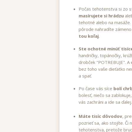
Počas tehotenstva si zo st
masírujete si hrádzu
ale
tehotné alebo na masáže.
pôrode nahradíte zámen
tou koľaj
.
Ste ochotné minúť tisíc
handričky, topánočky, krúž
drobček "POTREBUJE". A e
bez toho vaše dieťatko ne
a spať.
Po čase vás síce
bolí chr
bolesť, niečo sa zablokuj
vás zachráni a ide sa ďalej.
Máte tisíc dôvodov
, pr
pozrieť sa, ako stojíte. Č
tehotenstva, pretože bru