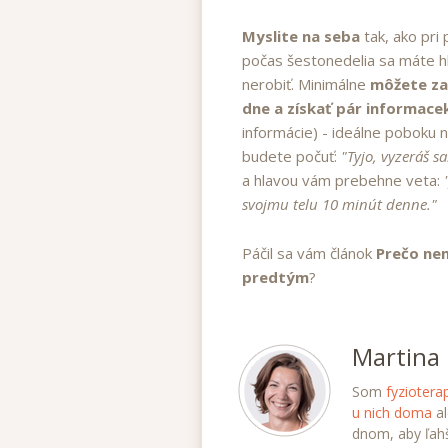
Myslite na seba
tak, ako pr
počas šestonedelia sa máte hl
nerobiť. Minimálne
môžete za
dne a získať pár informac
informácie) - ideálne poboku
budete počuť:
"Tyjo, vyzeráš s
a hlavou vám prebehne veta:
svojmu telu 10 minút denne."
Páčil sa vám článok
Prečo ne
predtým
?
Martina 
Som
fyziotera
u nich doma
al
dnom, aby ľahš