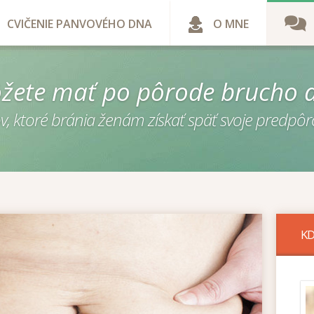
CVIČENIE PANVOVÉHO DNA
O MNE
žete mať po pôrode brucho 
, ktoré bránia ženám získať späť svoje predpôr
K