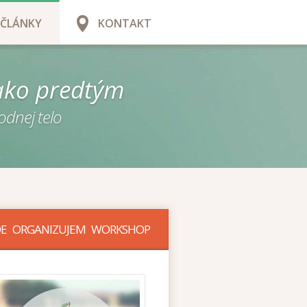
ČLÁNKY
KONTAKT
ako predtým
odnej telo
DE ORGANIZUJEM WORKSHOP