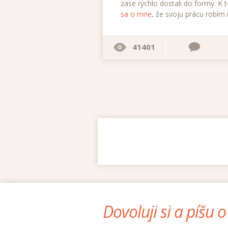
zase rýchlo dostali do formy. K
sa o mne
, že svoju prácu robím
41401
Dovoluji si a píšu 