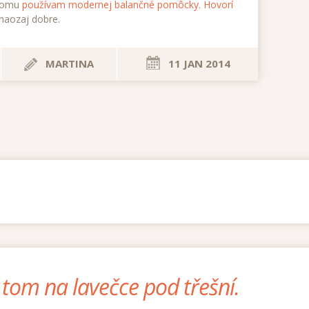
 tomu
používam modernej balančné pomôcky
.
Hovorí
 naozaj dobre.
MARTINA
11 JAN 2014
o tom na lavečce pod třešní.