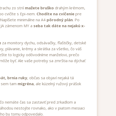
rachu zo strií
mažete bruško
drahým krémom,
bo cvičíte s Epi-nem.
Chodíte na cvičenie
pre
 Napíšete minimálne na A4
pôrodný plán
. Po
o JA zámenom MY a
seba tak dáte na nejakú x-
e
za monitory dychu, odsávačky, fľaštičky, detské
ky, plávanie, krémy a skrátka za všetko, čo váš
šte to logicky odôvodníme manželovi, prečo
môže byť. Ale vaše potreby sa zmrštia na dýchať
bát, brnia ruky
, občas sa objaví nejaká tá
e, sem tam
migréna
, ale kúzelný ružový prášok
ečo nemáte čas sa zastaviť pred zrkadlom a
i náhodou nestojíte rovnako, ako v piatom mesiaci
cho by tomu odpovedalo.