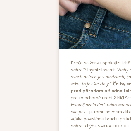
Prečo sa ženy uspokojí s lich
dobre"
? Inými slovami:
"Nohy m
dvoch deťoch je v medziach, čo
veku, to je ešte zlatý.
"
Čo by s
pred pôrodom a žiadne fald
pre to ochotné urobiť? Nič! S
kolotoč okolo detí. Ráno vstan
ako pes."
Ja tomu hovorím ali
vďaka povislému bruchu pri li
dobre"
chýba SAKRA DOBRE!