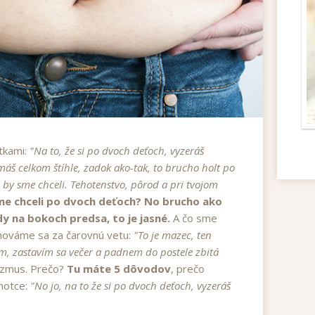
ôtkami:
"Na to, že si po dvoch deťoch, vyzeráš
áš celkom štíhle, zadok ako-tak, to brucho holt po
 by sme chceli. Tehotenstvo, pôrod a pri tvojom
me chceli po dvoch deťoch? No brucho ako
y na bokoch predsa, to je jasné.
A čo sme
chováme sa za čarovnú vetu:
"To je mazec, ten
em, zastavím sa večer a padnem do postele zbitá
bizmus. Prečo?
Tu máte 5 dôvodov
, prečo
chotce:
"No jo, na to že si po dvoch deťoch, vyzeráš