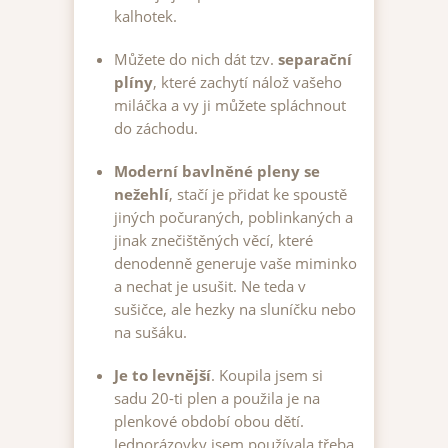
kalhotek.
Můžete do nich dát tzv.
separační
plíny
, které zachytí nálož vašeho
miláčka a vy ji můžete spláchnout
do záchodu.
Moderní bavlněné pleny se
nežehlí
, stačí je přidat ke spoustě
jiných počuraných, poblinkaných a
jinak znečištěných věcí, které
denodenně generuje vaše miminko
a nechat je usušit. Ne teda v
sušičce, ale hezky na sluníčku nebo
na sušáku.
Je to levnější
. Koupila jsem si
sadu 20-ti plen a použila je na
plenkové období obou dětí.
Jednorázovky jsem používala třeba