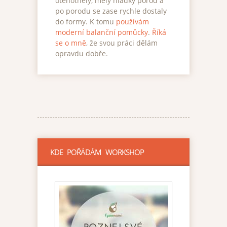
otěhotněly, měly hladký porod a
po porodu se zase rychle dostaly
do formy. K tomu
používám
moderní balanční pomůcky
.
Říká
se o mně
, že svou práci dělám
opravdu dobře.
KDE POŘÁDÁM WORKSHOP