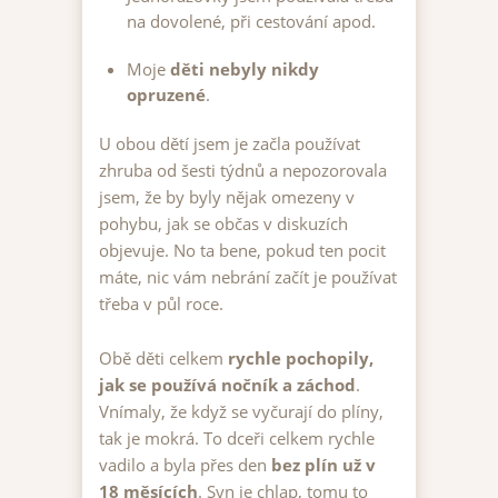
na dovolené, při cestování apod.
Moje
děti nebyly nikdy
opruzené
.
U obou dětí jsem je začla používat
zhruba od šesti týdnů a nepozorovala
jsem, že by byly nějak omezeny v
pohybu, jak se občas v diskuzích
objevuje. No ta bene, pokud ten pocit
máte, nic vám nebrání začít je používat
třeba v půl roce.
Obě děti celkem
rychle pochopily,
jak se používá nočník a záchod
.
Vnímaly, že když se vyčurají do plíny,
tak je mokrá. To dceři celkem rychle
vadilo a byla přes den
bez plín už v
18 měsících
. Syn je chlap, tomu to