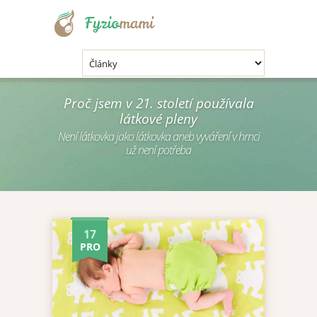
.
Proč jsem v 21. století používala
látkové pleny
Není látkovka jako látkovka aneb vyváření v hrnci
už není potřeba
17
PRO