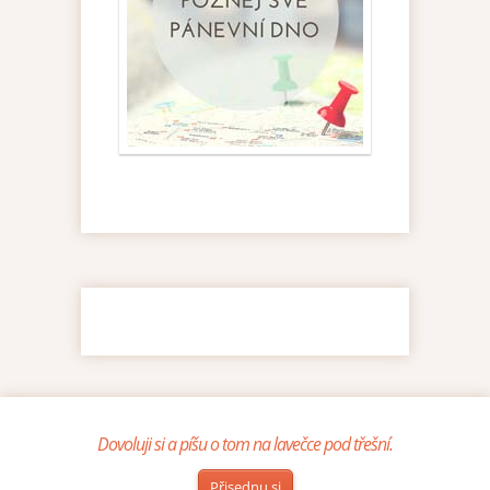
Dovoluji si a píšu o tom na lavečce pod třešní.
Přisednu si