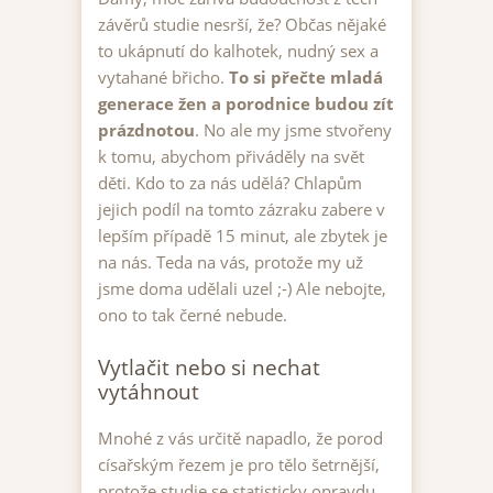
závěrů studie nesrší, že? Občas nějaké
to ukápnutí do kalhotek, nudný sex a
vytahané břicho.
To si přečte mladá
generace žen a porodnice budou zít
prázdnotou
. No ale my jsme stvořeny
k tomu, abychom přiváděly na svět
děti. Kdo to za nás udělá? Chlapům
jejich podíl na tomto zázraku zabere v
lepším případě 15 minut, ale zbytek je
na nás. Teda na vás, protože my už
jsme doma udělali uzel ;-) Ale nebojte,
ono to tak černé nebude.
Vytlačit nebo si nechat
vytáhnout
Mnohé z vás určitě napadlo, že porod
císařským řezem je pro tělo šetrnější,
protože studie se statisticky opravdu