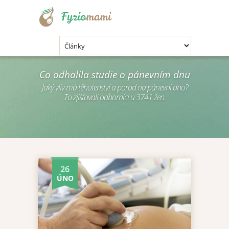
.
Co odhalila studie o pánevním dnu
Jaký vliv má těhotenství a porod na pánevní dno?
To zjišťovali odborníci u 3741 žen.
26
ÚNO