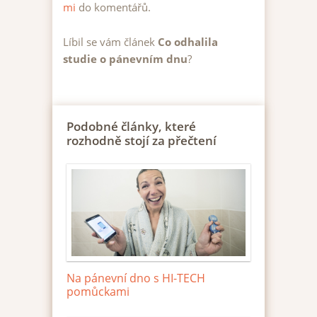
mi
do komentářů.
Líbil se vám článek
Co odhalila
studie o pánevním dnu
?
Podobné články, které
rozhodně stojí za přečtení
Na pánevní dno s HI-TECH
pomůckami