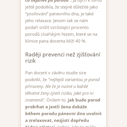
co nejdříve po porodu"
.
Já bych k tomu
ještě podotkla, že stejně důležité jako
“posilování” pánevního dna, je také
jeho relaxace. Jenom tak se nám
podaří snížit vzrůstající procento
porodů císařským řezem, které se na
klinice pana docenta blíží 40 %.
Raději prevenci než zjišťování
rizik
Pan docent v závěru studie sice
podotkl, že
"nejlepší variantou je porod
přirozený. Ale že je nutné u každé
těhotné ženy zjistit riziko, jaké pro ni
znamená"
. Ovšem to,
jak bude porod
probíhat a jestli žena dokáže
během porodu pánevní dno uvolnit
a zrelaxovat, nezjistí dopředu