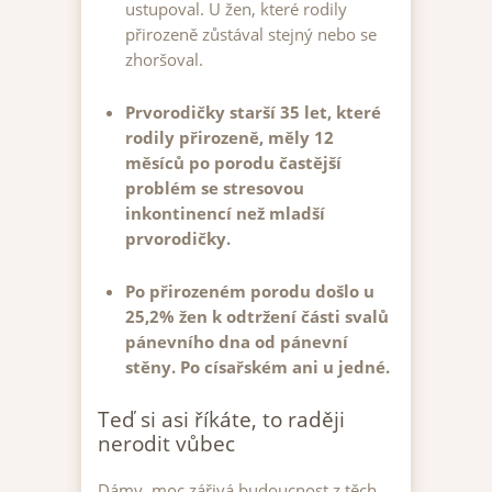
ustupoval. U žen, které rodily
přirozeně zůstával stejný nebo se
zhoršoval.
Prvorodičky starší 35 let, které
rodily přirozeně, měly 12
měsíců po porodu častější
problém se stresovou
inkontinencí než mladší
prvorodičky.
Po přirozeném porodu došlo u
25,2% žen k odtržení části svalů
pánevního dna od pánevní
stěny. Po císařském ani u jedné.
Teď si asi říkáte, to raději
nerodit vůbec
Dámy, moc zářivá budoucnost z těch