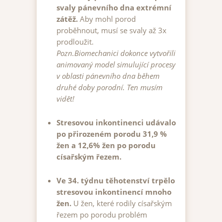
svaly pánevního dna extrémní
zátěž.
Aby mohl porod
proběhnout, musí se svaly až 3x
prodloužit.
Pozn.Biomechanici dokonce vytvořili
animovaný model simulující procesy
v oblasti pánevního dna během
druhé doby porodní. Ten musím
vidět!
Stresovou inkontinenci udávalo
po přirozeném porodu 31,9 %
žen a 12,6% žen po porodu
císařským řezem.
Ve 34. týdnu těhotenství trpělo
stresovou inkontinencí mnoho
žen.
U žen, které rodily císařským
řezem po porodu problém