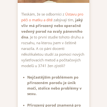
Tleskám, že se odborníci z
Ústavu pro
péči o matku a dítě
zabývají tím,
jaký
vliv má přirozený nebo operačně
vedený porod na svaly pánevního
dna
. Je to první studie tohoto druhu a
rozsahu, na kterou jsem v češtině
narazila. A co páni docenti
několikaletou studií za pomoci nových
vyšetřovacích metod a počítačových
modelů u 3741 žen zjistili?
Nejčastějším problémem po
přirozeném porodu je únik
moči, stolice nebo problémy v
sexu.
Přirozený porod znamená pro