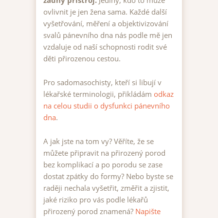
žádný přístroj.
Jediný, kdo to může
ovlivnit je jen žena sama. Každé další
vyšetřování, měření a objektivizování
svalů pánevního dna nás podle mě jen
vzdaluje od naší schopnosti rodit své
děti přirozenou cestou.
Pro sadomasochisty, kteří si libují v
lékařské terminologii, přikládám
odkaz
na celou studii o dysfunkci pánevního
dna
.
A jak jste na tom vy? Věříte, že se
můžete připravit na přirozený porod
bez komplikací a po porodu se zase
dostat zpátky do formy? Nebo byste se
raději nechala vyšetřit, změřit a zjistit,
jaké riziko pro vás podle lékařů
přirozený porod znamená?
Napište