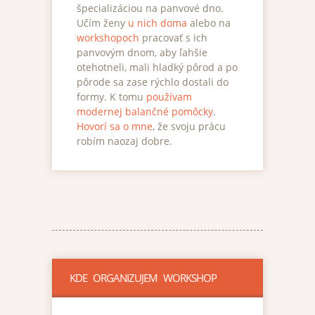
špecializáciou na panvové dno.
Učím ženy
u nich doma
alebo na
workshopoch
pracovať s ich
panvovým dnom, aby ľahšie
otehotneli, mali hladký pôrod a po
pôrode sa zase rýchlo dostali do
formy. K tomu
používam
modernej balančné pomôcky
.
Hovorí sa o mne
, že svoju prácu
robím naozaj dobre.
KDE ORGANIZUJEM WORKSHOP