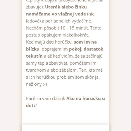
zbavuje).
Uterák alebo žinku
namáčame vo vlažnej vode
(nie
ľadové) a poriadne ich vytlačíme.
Nechám pôsobiť 10 - 15 minút. Tento
postup opakujem niekoľkokrát.
Keď majú deti horúčku,
som im na
blízku
, doprajem im
pokoj
,
dostatok
tekutín
a až keď vidím, že sa začínajú
samy tepla zbavovať, pomôžem im
tvarohom alebo zábalom. Ten, kto má
s ich horúčkou problém som skôr ja,
než ony :-)
Páčil sa vám článok
Ako na horúčku u
detí
?