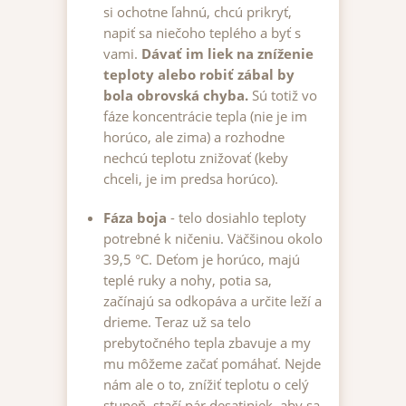
si ochotne ľahnú, chcú prikryť,
napiť sa niečoho teplého a byť s
vami.
Dávať im liek na zníženie
teploty alebo robiť zábal by
bola obrovská chyba.
Sú totiž vo
fáze koncentrácie tepla (nie je im
horúco, ale zima) a rozhodne
nechcú teplotu znižovať (keby
chceli, je im predsa horúco).
Fáza boja
- telo dosiahlo teploty
potrebné k ničeniu. Väčšinou okolo
39,5 °C. Deťom je horúco, majú
teplé ruky a nohy, potia sa,
začínajú sa odkopáva a určite leží a
drieme. Teraz už sa telo
prebytočného tepla zbavuje a my
mu môžeme začať pomáhať. Nejde
nám ale o to, znížiť teplotu o celý
stupeň, stačí pár desatiniek, aby sa