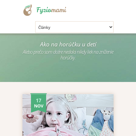
.
Ako na horúčku u detí
Alebo prečo som dcére nedala nikdy liek na zníženie
horúčky.
17
NOV