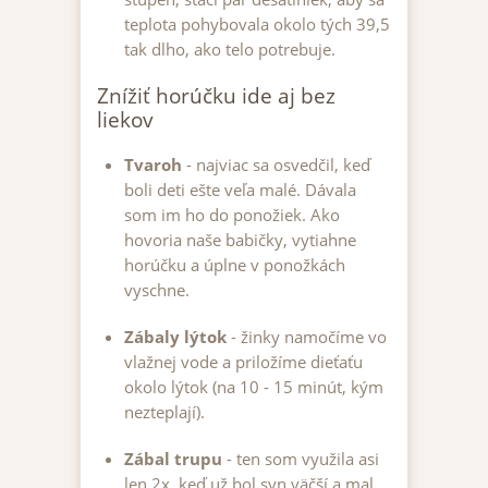
teplota pohybovala okolo tých 39,5
tak dlho, ako telo potrebuje.
Znížiť horúčku ide aj bez
liekov
Tvaroh
- najviac sa osvedčil, keď
boli deti ešte veľa malé. Dávala
som im ho do ponožiek. Ako
hovoria naše babičky, vytiahne
horúčku a úplne v ponožkách
vyschne.
Zábaly lýtok
- žinky namočíme vo
vlažnej vode a priložíme dieťaťu
okolo lýtok (na 10 - 15 minút, kým
nezteplají).
Zábal trupu
- ten som využila asi
len 2x, keď už bol syn väčší a mal