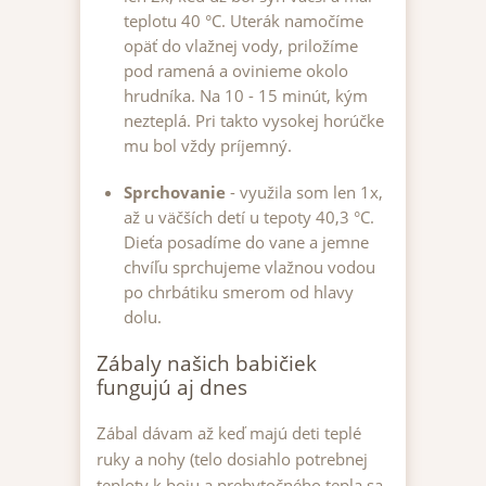
teplotu 40 °C. Uterák namočíme
opäť do vlažnej vody, priložíme
pod ramená a ovinieme okolo
hrudníka. Na 10 - 15 minút, kým
nezteplá. Pri takto vysokej horúčke
mu bol vždy príjemný.
Sprchovanie
- využila som len 1x,
až u väčších detí u tepoty 40,3 °C.
Dieťa posadíme do vane a jemne
chvíľu sprchujeme vlažnou vodou
po chrbátiku smerom od hlavy
dolu.
Zábaly našich babičiek
fungujú aj dnes
Zábal dávam až keď majú deti teplé
ruky a nohy (telo dosiahlo potrebnej
teploty k boju a prebytočného tepla sa