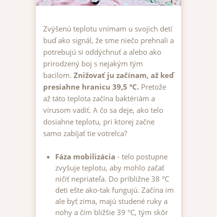
Zvýšenú teplotu vnímam u svojich detí
buď ako signál, že sme niečo prehnali a
potrebujú si oddýchnuť a alebo ako
prirodzený boj s nejakým tým
bacilom.
Znižovať ju začínam, až keď
presiahne hranicu 39,5 °C.
Pretože
až táto teplota začína baktériám a
vírusom vadiť. A čo sa deje, ako telo
dosiahne teplotu, pri ktorej začne
samo zabíjať tie votrelca?
Fáza mobilizácia
- telo postupne
zvyšuje teplotu, aby mohlo začať
ničiť nepriateľa. Do približne 38 °C
deti ešte ako-tak fungujú. Začína im
ale byť zima, majú studené ruky a
nohy a čím bližšie 39 °C, tým skôr